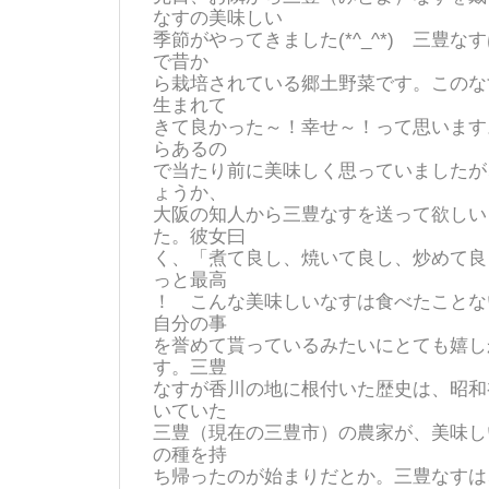
なすの美味しい
季節がやってきました(*^_^*) 三豊
で昔か
ら栽培されている郷土野菜です。このな
生まれて
きて良かった～！幸せ～！って思います
らあるの
で当たり前に美味しく思っていましたが
ょうか、
大阪の知人から三豊なすを送って欲しい
た。彼女曰
く、「煮て良し、焼いて良し、炒めて良
っと最高
！ こんな美味しいなすは食べたことな
自分の事
を誉めて貰っているみたいにとても嬉し
す。三豊
なすが香川の地に根付いた歴史は、昭和
いていた
三豊（現在の三豊市）の農家が、美味し
の種を持
ち帰ったのが始まりだとか。三豊なすは