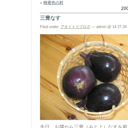
«
蜂蜜色の村
20
三豊なす
Filed under:
アオイトリブログ
— admin @ 14:27:34
先日、お隣から三豊（みとよ）なすを戴