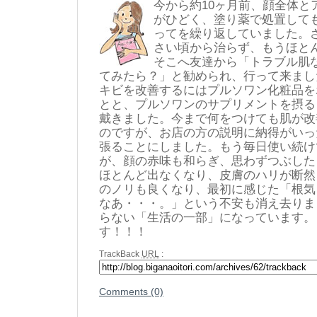
今から約10ヶ月前、顔全体と
がひどく、塗り薬で処置して
ってを繰り返していました。
さい頃から治らず、もうほと
そこへ友達から「トラブル肌
てみたら？」と勧められ、行って来まし
キビを改善するにはプルソワン化粧品を
とと、プルソワンのサプリメントを摂る
戴きました。今まで何をつけても肌が改
のですが、お店の方の説明に納得がいっ
張ることにしました。もう毎日使い続け
が、顔の赤味も和らぎ、思わずつぶした
ほとんど出なくなり、皮膚のハリが断然
のノリも良くなり、最初に感じた「根気
なあ・・・。」という不安も消え去りま
らない「生活の一部」になっています。
す！！！
TrackBack
URL
:
Comments (0)