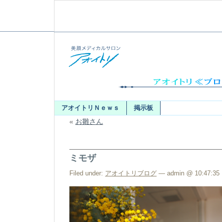
アオイトリＮｅｗｓ
掲示板
«
お雛さん
ミモザ
Filed under:
アオイトリブログ
— admin @ 10:47:35