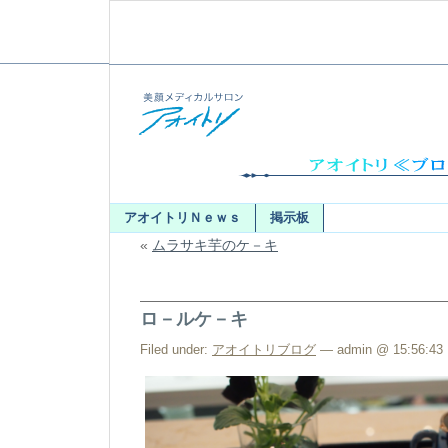
アオイトリＮｅｗｓ
掲示板
«
ムラサキ芋のケ－キ
ロ－ルケ－キ
Filed under:
アオイトリブログ
— admin @ 15:56:43