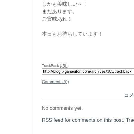
しかも美味しい～！
まだあります。
ご賞味あれ！
本日もお待ちしています！
TrackBack
URL
:
Comments (0)
コメ
No comments yet.
RSS
feed for comments on this post.
Tr