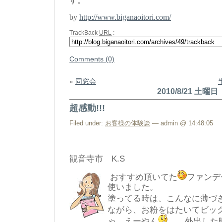
す。
by
http://www.biganaoitori.com/
TrackBack
URL
:
Comments (0)
«
同窓会
2010/8/21 土曜日
超感動!!!
Filed under:
お客様の体験談
— admin @ 14:48:05
観音寺市 K.S
おすすめ頂いてた
ファンデ
使いました。
塗ってる時は、こんなに薄づ
ながら、お粉をはたいてビッ
ゃ、えーやん
外出した時