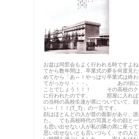
お盆は同窓会もよく行われる時です
てから数年間は、卒業式の夢を何度
めてから「あ～！やっぱり卒業式は終わっ
てがっかり・・・。 あの頃に何
ことでしょう！！！ その高校のク
に行われたのです。 部屋に入れば
の当時の高校生達が席についていて、顔
い～！！！(T_T)」の一言です。
顔はほとんどの人が昔の面影があり、誰
た。 でも高校時代の写真と今の顔と一
も思い出せない人が私の隣の席に
思い出せないとも言いづらく、その人と