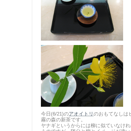
今日(6/21)の
アオイトリ
のおもてなしは
霧の森の新茶です。
ヤナギというからには柳に似ていなけれ