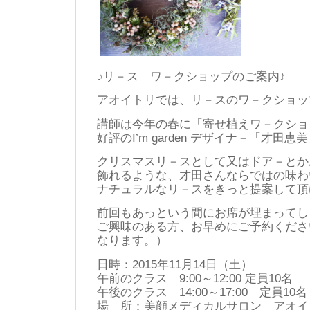
♪リ－ス ワ－クショップのご案内♪
アオイトリでは、リ－スのワ－クショッ
講師は今年の春に「寄せ植えワ－クショ
好評のI’m garden デザイナ－「才田
クリスマスリ－スとして又はドア－とか
飾れるような、才田さんならではの味わ
ナチュラルなリ－スをきっと提案して頂
前回もあっという間にお席が埋まってし
ご興味のある方、お早めにご予約くださ
なります。）
日時：2015年11月14日（土）
午前のクラス 9:00～12:00 定員10名
午後のクラス 14:00～17:00 定員10名
場 所：美顔メディカルサロン アオイ