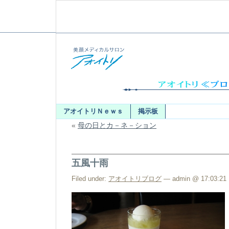
アオイトリＮｅｗｓ
掲示板
«
母の日とカ－ネ－ション
五風十雨
Filed under:
アオイトリブログ
— admin @ 17:03:21