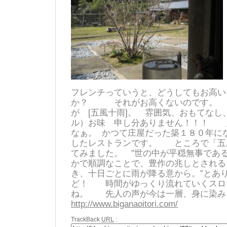
フレンチっていうと、どうしてもお高い
か？ それがお高くないのです。
が [五風十雨]。 雰囲気、おもてなし
ル）お味 申し分ありません！！！ 
なぁ。 かつて庄屋だった築１８０年に
したレストランです。 ところで「五
てみました。 ”世の中が平穏無事であ
かで順調なことで、豊作の兆しとされる
き、十日ごとに雨が降る意から。”と
ど！ 時間がゆっくり流れていくスロ
ね。 先人の声が今は一層、身に染み
http://www.biganaoitori.com/
TrackBack
URL
: