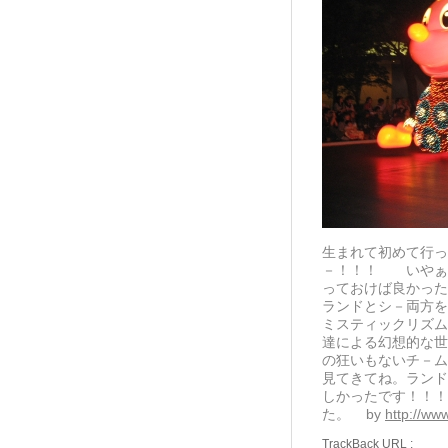
生まれて初めて行っ
－！！！ いやぁ
っておけば良かった
ランドとシ－両方を
ミスティックリズム
達による幻想的な世
の狂いもないチ－ム
見てきてね。ランド
しかったです！！！
た。
by
http://ww
TrackBack
URL
: