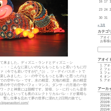
16
17
23
24
30
31
« 3月
カテゴ
アオイ
お客様
アオイ
て来ました。ディズニ－ランドとディズニ－シ
1. ア
－・・こんなに楽しいのならもっともっと若いうちに行
2. 
ァ（今でも若いですが(^_^;)）。ツ－デイパスポ－トで
3. 
楽しみました。シ－の中でももっとも凄いと思ったのは
4. 
での空中バレ－です。水の精霊、大地の精霊、炎の精霊
5. ア
界の中での空中パフォ－マンス。ダンサ－の方達の一秒
アーカ
ワ－クと神業には脱帽です。皆様、シ－に行ったら是非
はなんといっても夜のエレクトリカルパレ－ドが素晴ら
2016年
 暫し仕事を忘れて夢の世界に浸れた2日間の旅でし
2016年
2016年
w.biganaoitori.com/
2015年
2015年