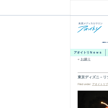
アオイトリＮｅｗｓ
«
お練り
東京ディズニ－リ
Filed under:
アオイトリブ