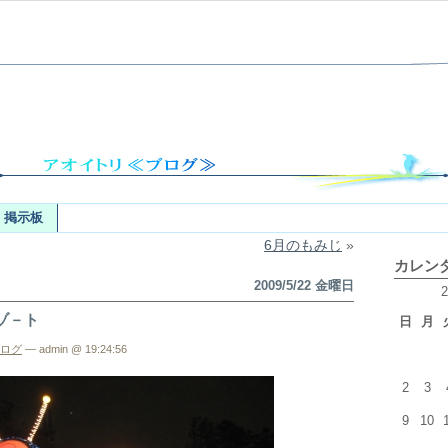
掲示板
6月のもみじ
»
カレン
2009/5/22 金曜日
ゾ－ト
日
月
ログ
— admin @ 19:24:56
2
3
9
10