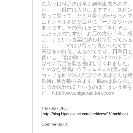
の入り口付近迄は早く到着出来るので、
た。 以前は入り口まででも、スピン
登って登って、たどり着くのがやっとで
山トンネルを出た辺りに「一ノ谷やかた
あります。その日はそこで「きじそば」
定だったのですが、お店の方が「今、瓶
よ。」という言葉に誘われて行ってみる
た。 やはり行って良かったです！！！
高線を30分位、走るのですが、日曜日
多いし、道は細いし、命がけ？のドライ
はその苦労を吹き飛ばしてくれました。
わやかな空気にウラジロモミの濃い緑、
カ－ブを回り込んだ所で今度はどんな絶
期待に胸が膨らみます。眺めは息をのむ
に心が洗われるというのはこういう事を
た。
http://www.biganaoitori.com/
TrackBack
URL
:
Comments (0)